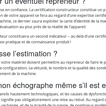
 un éventuel repreneur ?
e en confiance. La certification constructeur constitue un
on de votre appareil se fera au regard d’une expertise certif
hine, ce dernier saura exploiter la carte d’identité de la ma
évaluation au plus près de la réalité de l’appareil.
teur constituera un second indicateur – au delà d’une certifi
ce pratique et de connaissance produit !
e l’estimation ?
de votre matériel doivent permettre au repreneur de faire le p
a configuration, sa vétusté, le nombre et la qualité des sonde
nnement de la machine.
mon échographe même s’il est 
reils hautement technologiques, et les causes de dysfonc
 signifie pas obligatoirement une mise au rebut. Au regard de
 de rechange, et de la gravité de la panne, de nombreux mod