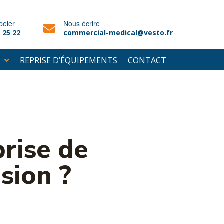
peler
Nous écrire
 25 22
commercial-medical@vesto.fr
REPRISE D’ÉQUIPEMENTS
CONTACT
rise de
sion ?