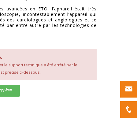
s avancées en ETO, l’appareil était très
oscopie, incontestablement l’appareil qui
ès des cardiologues et angiologues et ce
té par entre autre par les technologies de
.
 et le support technique a été arrêté par le
st précisé ci-dessous.
clear
 XD