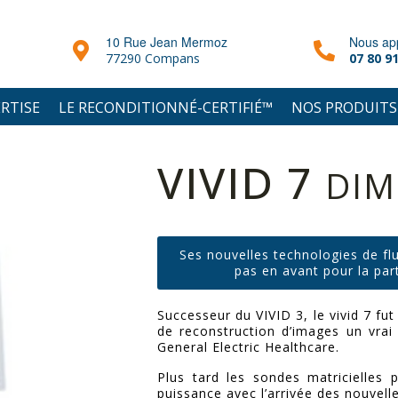
10 Rue Jean Mermoz
Nous ap
77290 Compans
07 80 91
RTISE
LE RECONDITIONNÉ-CERTIFIÉ™
NOS PRODUITS
VIVID 7
DIM
Ses nouvelles technologies de fl
pas en avant pour la par
Successeur du VIVID 3, le vivid 7 fu
de reconstruction d’images un vrai
General Electric Healthcare.
Plus tard les sondes matricielles p
puissance avec l’arrivée des nouvell